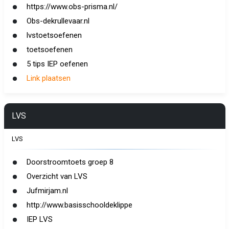
https://www.obs-prisma.nl/
Obs-dekrullevaar.nl
lvstoetsoefenen
toetsoefenen
5 tips IEP oefenen
Link plaatsen
LVS
LVS
Doorstroomtoets groep 8
Overzicht van LVS
Jufmirjam.nl
http://www.basisschooldeklippe
IEP LVS